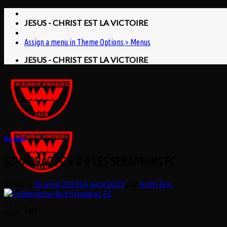
Skip
to
JESUS - CHRIST EST LA VICTOIRE
content
Assign a menu in Theme Options > Menus
JESUS - CHRIST EST LA VICTOIRE
Non classé
SCHADRAC FC 4 # 0 LES SERAPHINS FC
Posté le
16 avril 2019
16 avril 2019
par
Koffi Eric
16
Cart
Avr