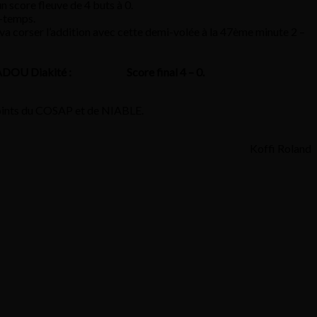
n score fleuve de 4 buts à 0.
i-temps.
va corser l’addition avec cette demi-volée à la 47ème minute 2 –
ADOU Diakité :
Score final 4 – 0.
 points du COSAP et de NIABLE.
Koffi Roland