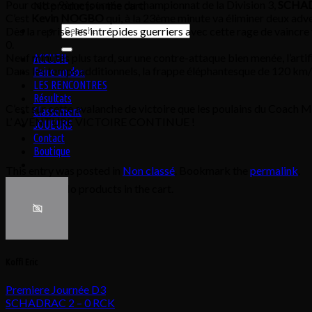
Pour cette 9ème journée du championnat de la Division 3,
SCHA
No products in the cart.
C’est
Kevin NOGBO
qui, à la 23ème minute va éliminer deux adver
Search
Dès la reprise, les intrépides guerriers avec cette rage de vaincr
for:
0.
Neuf minutes plus tard, sur une contre-attaque bien menée, l’artif
ACCUEIL
Dans les temps additionnels, la frappe éléphantesque de 120 km
Faire un don
LES RENCONTRES
Résultats
C’est sur cette avalanche de victoire que les poulains du Coach
Classement
L’ AVENTURE VICTOIRE CONTINUE !
JOUEURS
Contact
Boutique
This entry was posted in
Non classé
. Bookmark the
permalink
.
No products in the cart.
Koffi Eric
Premiere Journée D3
SCHADRAC 2 – 0 RCK