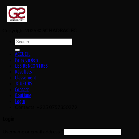
Copyright 2026 ©
SCHADRAC FC
Search
for:
ACCUEIL
Faire un don
LES RENCONTRES
Résultats
Classement
JOUEURS
Contact
Boutique
Login
Contacts: +225 0757350279
Login
Username or email address
*