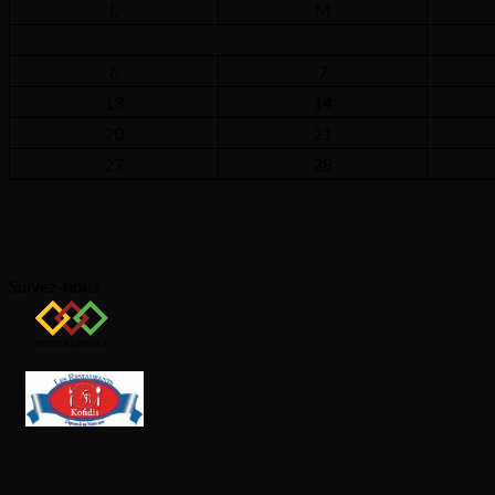
L
M
6
7
13
14
20
21
27
28
Suivez-nous