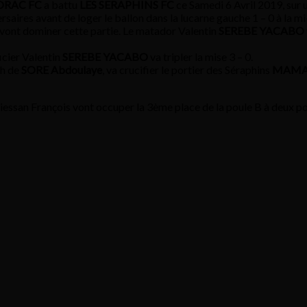
DRAC FC
a battu
LES SERAPHINS FC
ce Samedi 6 Avril 2019, sur u
saires avant de loger le ballon dans la lucarne gauche 1 – 0 à la m
e vont dominer cette partie. Le matador Valentin
SEREBE YACABO
icier Valentin
SEREBE YACABO
va tripler la mise 3 – 0.
/h de
SORE Abdoulaye
, va crucifier le portier des Séraphins
MAM
 Miessan François vont occuper la 3ème place de la poule B à deux