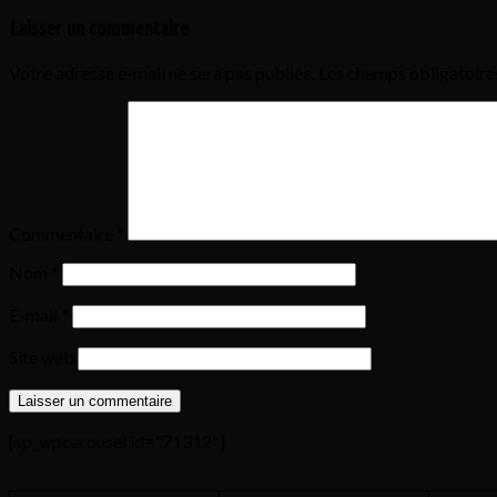
Laisser un commentaire
Votre adresse e-mail ne sera pas publiée.
Les champs obligatoire
Commentaire
*
Nom
*
E-mail
*
Site web
[sp_wpcarousel id="71312"]