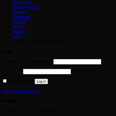
Faire un don
LES RENCONTRES
Résultats
Classement
JOUEURS
Contact
Boutique
Login
Contacts: +225 0757350279
Login
Username or email address
*
Password
*
Remember me
Log in
Lost your password?
Register
Don't have an account? Register one!