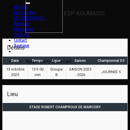
for:
ACCUEIL
Faire un don
ESP KOUMASSI
LES RENCONTRES
Résultats
Classement
JOUEURS
Contact
Boutique
Détails
No products in the cart.
Date
Temps
Ligue
Saison
Championnat D3
13 octobre
15 h 00
Groupe
SAISON 2025
JOURNEE 5
2025
min
B
- 2026
Lieu
STADE ROBERT CHAMPROUX DE MARCORY