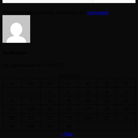
This entry was posted in . Bookmark the
permalink
.
Kouadio Aboya
[sp_wpcarousel id="71312"]
avril 2026
L
M
M
J
V
S
D
1
2
3
4
5
6
7
8
9
10
11
12
13
14
15
16
17
18
19
20
21
22
23
24
25
26
27
28
29
30
« Mar