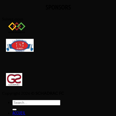
SPONSORS
Suivez-nous
Copyright 2026 ©
SCHADRAC FC
Search
for:
ACCUEIL