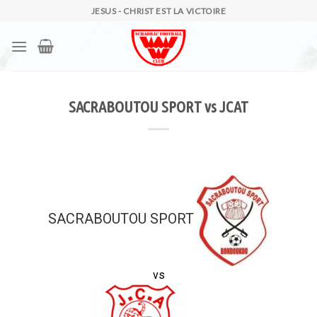
Skip
JESUS - CHRIST EST LA VICTOIRE
to
content
SACRABOUTOU SPORT vs JCAT
SACRABOUTOU SPORT
vs