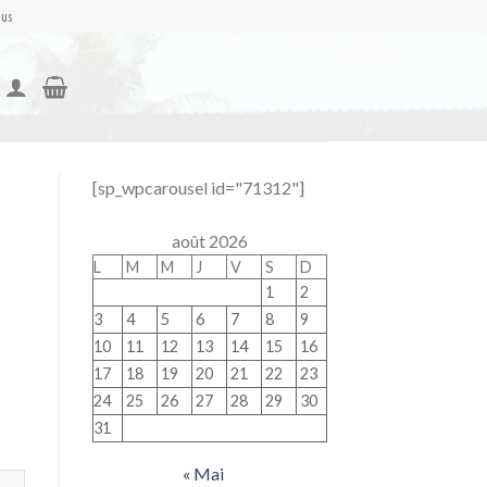
nus
[sp_wpcarousel id="71312"]
août 2026
L
M
M
J
V
S
D
1
2
3
4
5
6
7
8
9
10
11
12
13
14
15
16
17
18
19
20
21
22
23
24
25
26
27
28
29
30
31
« Mai