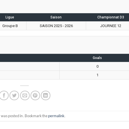
Ligue
Saison
Championnat D3
Groupe B
SAISON 2025 - 2026
JOURNEE 12
Goals
0
1
y was posted in . Bookmark the
permalink
.