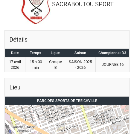
SACRABOUTOU SPORT
Détails
Date
Temps
Ligue
Saison
Championnat D3
17 avril
15 h 00
Groupe
SAISON 2025
JOURNEE 16
2026
min
B
- 2026
Lieu
PARC DES SPORTS DE TREICHVILLE