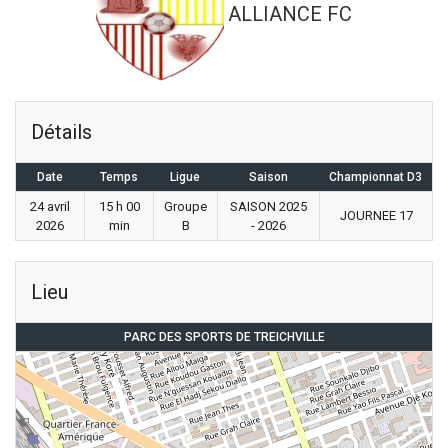
ALLIANCE FC
Détails
Date
Temps
Ligue
Saison
Championnat D3
24 avril
15 h 00
Groupe
SAISON 2025
JOURNEE 17
2026
min
B
- 2026
Lieu
PARC DES SPORTS DE TREICHVILLE