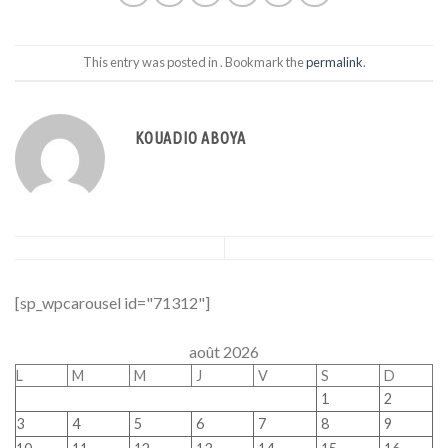
This entry was posted in . Bookmark the
permalink
.
KOUADIO ABOYA
[sp_wpcarousel id="71312"]
août 2026
L
M
M
J
V
S
D
1
2
3
4
5
6
7
8
9