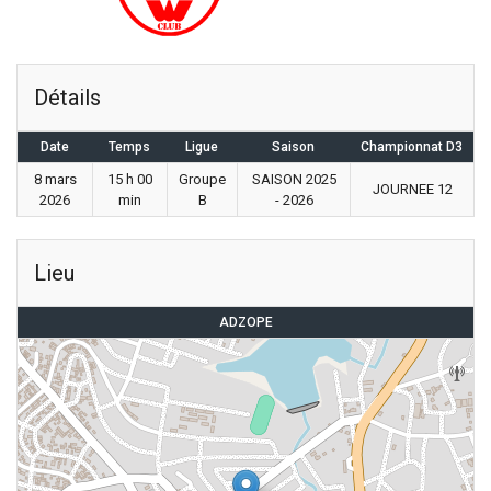
Détails
Date
Temps
Ligue
Saison
Championnat D3
8 mars
15 h 00
Groupe
SAISON 2025
JOURNEE 12
2026
min
B
- 2026
Lieu
ADZOPE