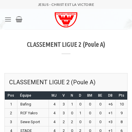
Skip
JESUS - CHRIST EST LA VICTOIRE
to
content
CLASSEMENT LIGUE 2 (Poule A)
CLASSEMENT LIGUE 2 (Poule A)
Pos
Équipe
MJ
V
N
D
BM
BE
DB
Pts
1
Bafing
4
3
1
0
0
0
+6
10
2
RCF Yakro
4
3
0
1
0
0
+1
9
3
Sewe Sport
4
2
2
0
0
0
+3
8
4
STADE
4
2
0
2
0
0
+1
6