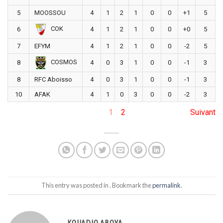
5
MOOSSOU
4
1
2
1
0
0
+1
5
COK
6
4
1
2
1
0
0
+0
5
7
EFYM
4
1
2
1
0
0
-2
5
COSMOS
8
4
0
3
1
0
0
-1
3
8
RFC Aboisso
4
0
3
1
0
0
-1
3
10
AFAK
4
1
0
3
0
0
-2
3
1
2
Suivant
This entry was posted in . Bookmark the
permalink
.
KOUADIO ABOYA