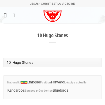
Skip
JESUS - CHRIST EST LA VICTOIRE
to
content
10
Hugo Stones
Éthiopie
Forward
Nationalité
Position
L'équipe actuelle
Kangaroos
Bluebirds
Équipes précédentes