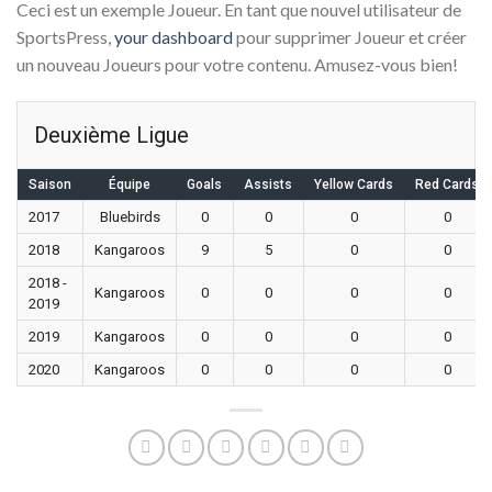
Ceci est un exemple Joueur. En tant que nouvel utilisateur de
SportsPress,
your dashboard
pour supprimer Joueur et créer
un nouveau Joueurs pour votre contenu. Amusez-vous bien!
Deuxième Ligue
Saison
Équipe
Goals
Assists
Yellow Cards
Red Cards
2017
Bluebirds
0
0
0
0
2018
Kangaroos
9
5
0
0
2018 -
Kangaroos
0
0
0
0
2019
2019
Kangaroos
0
0
0
0
2020
Kangaroos
0
0
0
0