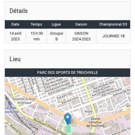
Détails
Date
Temps
Ligue
Saison
Championnat D3
14 avril
15 h 00
Groupe
SAISON
JOURNEE 18
2025
min
B
2024-2025
Lieu
PARC DES SPORTS DE TREICHVILLE