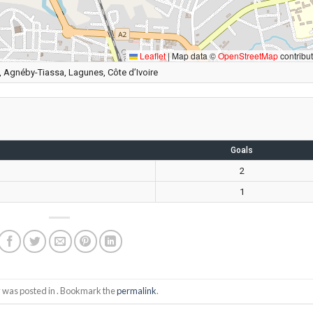
Leaflet
|
Map data ©
OpenStreetMap
contribu
, Agnéby-Tiassa, Lagunes, Côte d’Ivoire
Goals
2
1
y was posted in . Bookmark the
permalink
.