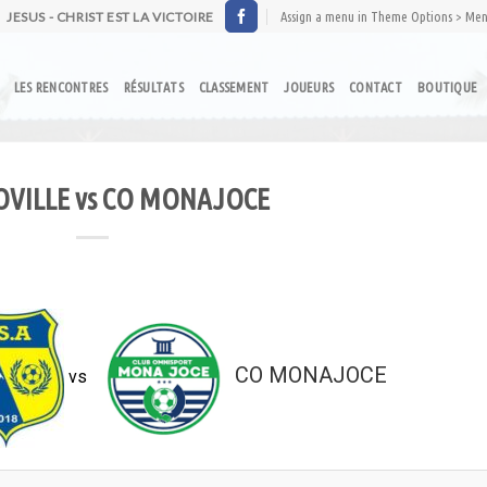
JESUS - CHRIST EST LA VICTOIRE
Assign a menu in Theme Options > Me
LES RENCONTRES
RÉSULTATS
CLASSEMENT
JOUEURS
CONTACT
BOUTIQUE
OVILLE vs CO MONAJOCE
CO MONAJOCE
vs