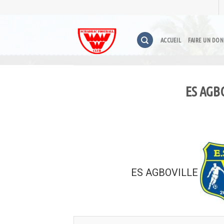
Skip
to
content
ACCUEIL
FAIRE UN DON
ES AGB
ES AGBOVILLE