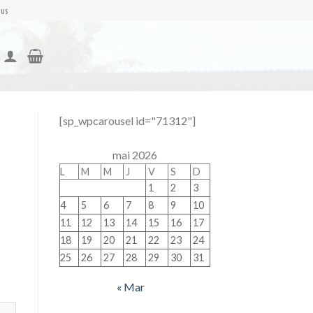
nus
[sp_wpcarousel id="71312"]
mai 2026
L
M
M
J
V
S
D
1
2
3
4
5
6
7
8
9
10
11
12
13
14
15
16
17
18
19
20
21
22
23
24
25
26
27
28
29
30
31
« Mar