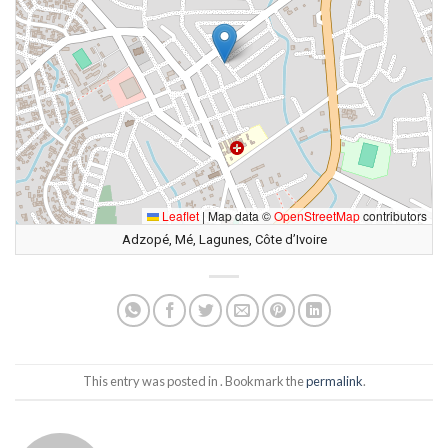
Leaflet
|
Map data ©
OpenStreetMap
contributors
Adzopé, Mé, Lagunes, Côte d’Ivoire
This entry was posted in . Bookmark the
permalink
.