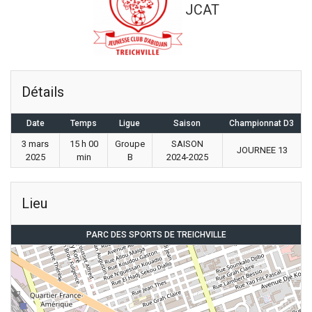
JCAT
Détails
Date
Temps
Ligue
Saison
Championnat D3
3 mars
15 h 00
Groupe
SAISON
JOURNEE 13
2025
min
B
2024-2025
Lieu
PARC DES SPORTS DE TREICHVILLE