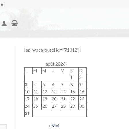
nus
[sp_wpcarousel id="71312"]
août 2026
L
M
M
J
V
S
D
1
2
3
4
5
6
7
8
9
10
11
12
13
14
15
16
17
18
19
20
21
22
23
24
25
26
27
28
29
30
31
« Mai