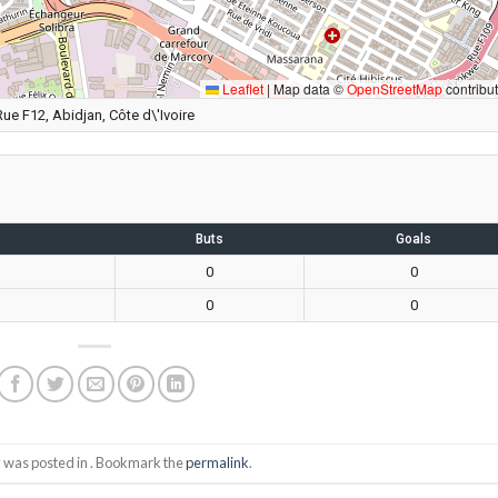
Leaflet
|
Map data ©
OpenStreetMap
contribu
Rue F12, Abidjan, Côte d\'Ivoire
Buts
Goals
0
0
0
0
y was posted in . Bookmark the
permalink
.