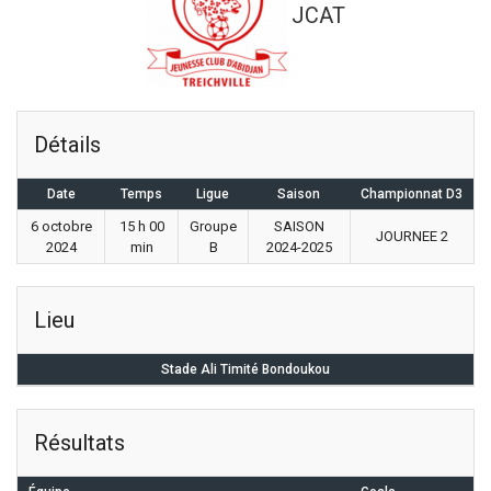
JCAT
Détails
Date
Temps
Ligue
Saison
Championnat D3
6 octobre
15 h 00
Groupe
SAISON
JOURNEE 2
2024
min
B
2024-2025
Lieu
Stade Ali Timité Bondoukou
Résultats