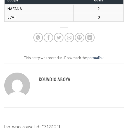
Équipe
Goals
NAFANA
2
JCAT
0
This entry was posted in . Bookmark the
permalink
.
KOUADIO ABOYA
[sp_wpcarousel id="71312"]