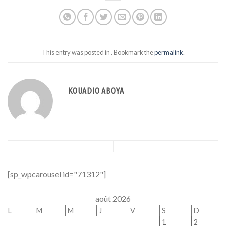
This entry was posted in . Bookmark the
permalink
.
KOUADIO ABOYA
[sp_wpcarousel id="71312"]
août 2026
L
M
M
J
V
S
D
1
2