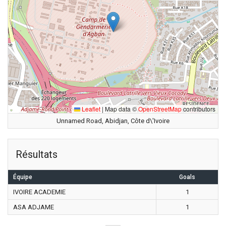
Leaflet
|
Map data ©
OpenStreetMap
contributors
Unnamed Road, Abidjan, Côte d\'Ivoire
Résultats
Équipe
Goals
IVOIRE ACADEMIE
1
ASA ADJAME
1