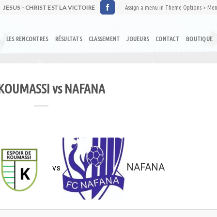
JESUS - CHRIST EST LA VICTOIRE
Assign a menu in Theme Options > Me
LES RENCONTRES
RÉSULTATS
CLASSEMENT
JOUEURS
CONTACT
BOUTIQUE
 KOUMASSI vs NAFANA
NAFANA
vs