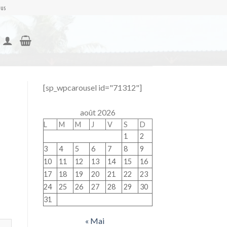
nus
[sp_wpcarousel id="71312"]
août 2026
L
M
M
J
V
S
D
1
2
3
4
5
6
7
8
9
10
11
12
13
14
15
16
17
18
19
20
21
22
23
24
25
26
27
28
29
30
31
« Mai