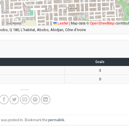
Leaflet
|
Map data ©
OpenStreetMap
contribu
obo, Q 180, L’habitat, Abobo, Abidjan, Côte d’Ivoire
Goals
3
0
y was posted in . Bookmark the
permalink
.