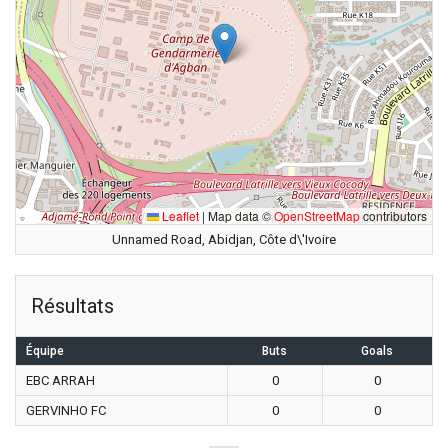
Leaflet
|
Map data ©
OpenStreetMap
contributors
Unnamed Road, Abidjan, Côte d\'Ivoire
Résultats
Équipe
Buts
Goals
EBC ARRAH
0
0
GERVINHO FC
0
0