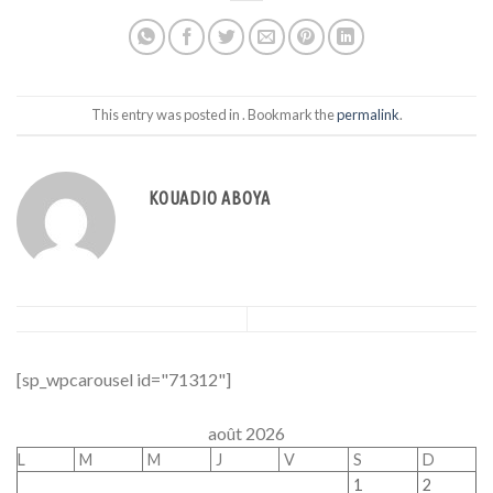
This entry was posted in . Bookmark the
permalink
.
KOUADIO ABOYA
[sp_wpcarousel id="71312"]
août 2026
L
M
M
J
V
S
D
1
2