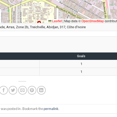
Leaflet
|
Map data ©
OpenStreetMap
contribu
e, Arras, Zone 2b, Treichville, Abidjan, 317, Côte d’Ivoire
Goals
1
1
y was posted in . Bookmark the
permalink
.