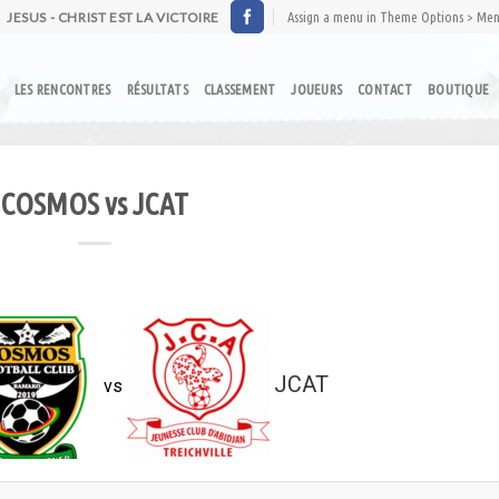
JESUS - CHRIST EST LA VICTOIRE
Assign a menu in Theme Options > Me
LES RENCONTRES
RÉSULTATS
CLASSEMENT
JOUEURS
CONTACT
BOUTIQUE
COSMOS vs JCAT
JCAT
vs