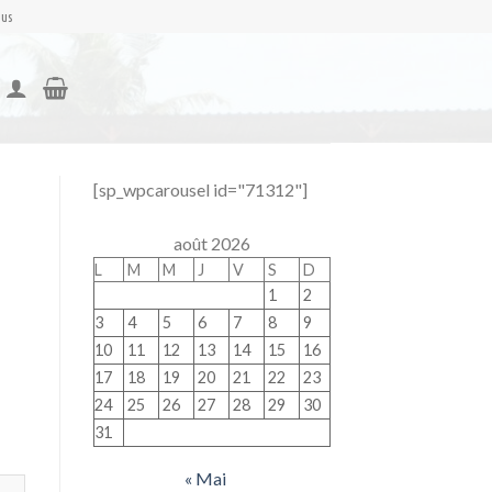
nus
[sp_wpcarousel id="71312"]
août 2026
L
M
M
J
V
S
D
1
2
3
4
5
6
7
8
9
10
11
12
13
14
15
16
17
18
19
20
21
22
23
24
25
26
27
28
29
30
31
« Mai