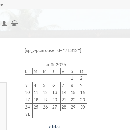
nus
[sp_wpcarousel id="71312"]
août 2026
L
M
M
J
V
S
D
1
2
3
4
5
6
7
8
9
10
11
12
13
14
15
16
17
18
19
20
21
22
23
24
25
26
27
28
29
30
31
« Mai