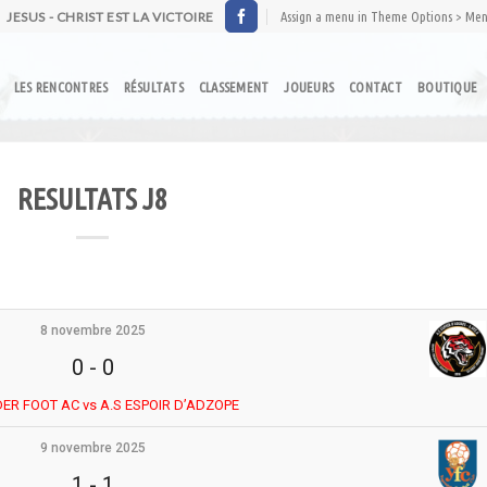
JESUS - CHRIST EST LA VICTOIRE
Assign a menu in Theme Options > Me
LES RENCONTRES
RÉSULTATS
CLASSEMENT
JOUEURS
CONTACT
BOUTIQUE
RESULTATS J8
8 novembre 2025
0
-
0
ER FOOT AC vs A.S ESPOIR D’ADZOPE
9 novembre 2025
1
-
1