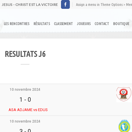
JESUS - CHRIST EST LA VICTOIRE
Assign a menu in Theme Options > Me
LES RENCONTRES
RÉSULTATS
CLASSEMENT
JOUEURS
CONTACT
BOUTIQUE
RESULTATS J6
10 novembre 2024
1
-
0
ASA ADJAME vs EDUS
10 novembre 2024
3
-
0