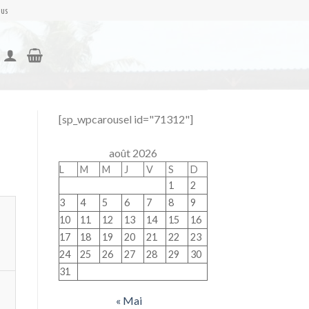
nus
[sp_wpcarousel id="71312"]
août 2026
L
M
M
J
V
S
D
1
2
3
4
5
6
7
8
9
10
11
12
13
14
15
16
17
18
19
20
21
22
23
24
25
26
27
28
29
30
31
« Mai