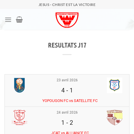
Skip
JESUS - CHRIST EST LA VICTOIRE
to
content
RESULTATS J17
23 avril 2026
4
-
1
YOPOUGON FC vs SATELLITE FC
24 avril 2026
1
-
2
JCAT vs ALLIANCE FC