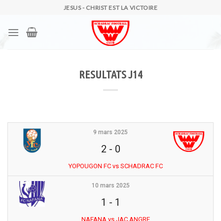
Skip
JESUS - CHRIST EST LA VICTOIRE
to
content
RESULTATS J14
9 mars 2025
2
-
0
YOPOUGON FC vs SCHADRAC FC
10 mars 2025
1
-
1
NAFANA vs JAC ANGRE