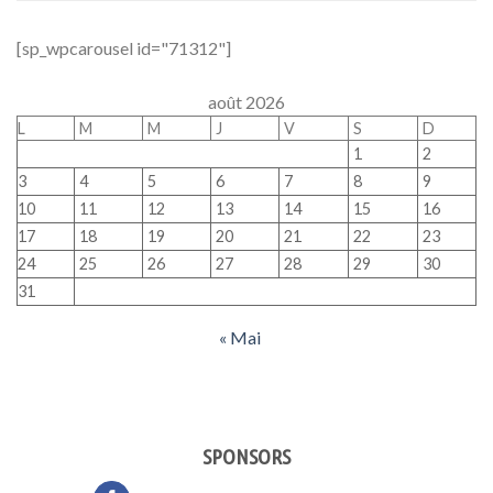
[sp_wpcarousel id="71312"]
août 2026
L
M
M
J
V
S
D
1
2
3
4
5
6
7
8
9
10
11
12
13
14
15
16
17
18
19
20
21
22
23
24
25
26
27
28
29
30
31
« Mai
SPONSORS