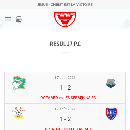
Skip
JESUS - CHRIST EST LA VICTOIRE
to
content
RESUL J7 P.C
17 août 2021
1
-
2
OC TAABO vs LES SERAPHINS FC
17 août 2021
1
-
2
II PLATEAUX vs EBC ARRAH