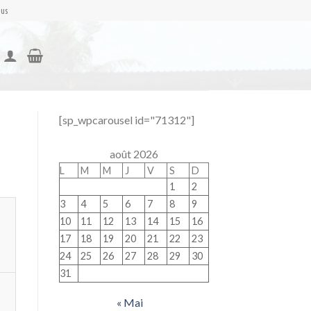
nus
[sp_wpcarousel id="71312"]
août 2026
L
M
M
J
V
S
D
1
2
3
4
5
6
7
8
9
10
11
12
13
14
15
16
17
18
19
20
21
22
23
24
25
26
27
28
29
30
31
« Mai