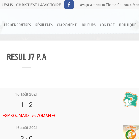
JESUS - CHRIST EST LA VICTOIRE
Assign a menu in Theme Options > Me
LES RENCONTRES
RÉSULTATS
CLASSEMENT
JOUEURS
CONTACT
BOUTIQUE
RESUL J7 P.A
16 août 2021
1
-
2
ESP KOUMASSI vs ZOMAN FC
16 août 2021
3
-
0