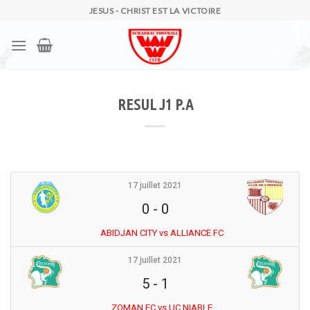
Skip
JESUS - CHRIST EST LA VICTOIRE
to
content
RESUL J1 P.A
17 juillet 2021
0
-
0
ABIDJAN CITY vs ALLIANCE FC
17 juillet 2021
5
-
1
ZOMAN FC vs UC NIABLE